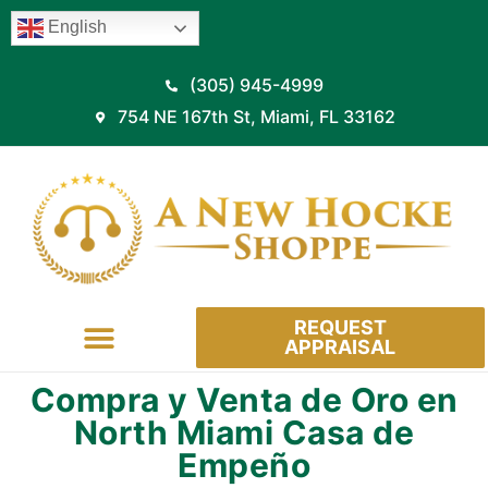
English
(305) 945-4999
754 NE 167th St, Miami, FL 33162
REQUEST
APPRAISAL
HOW IT WORKS
Compra y Venta de Oro en
North Miami Casa de
Empeño