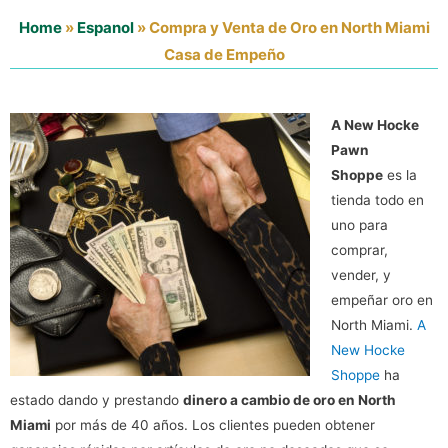
Home
»
Espanol
»
Compra y Venta de Oro en North Miami
Casa de Empeño
A New Hocke
Pawn
Shoppe
es la
tienda todo en
uno para
comprar,
vender, y
empeñar oro en
North Miami.
A
New Hocke
Shoppe
ha
estado dando y prestando
dinero a cambio de oro en North
Miami
por más de 40 años. Los clientes pueden obtener